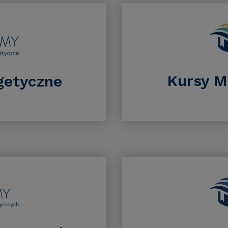
Kursy M
getyczne