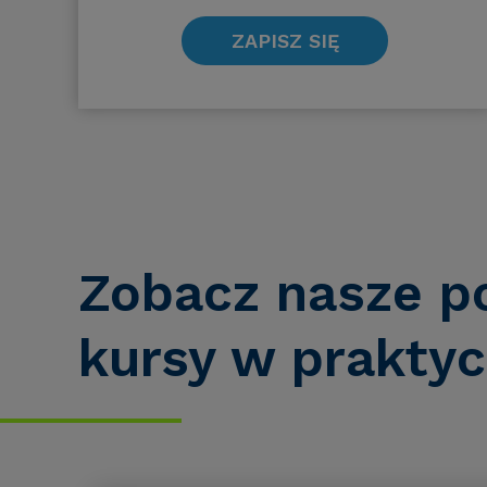
ZAPISZ SIĘ
Zobacz nasze p
kursy
w praktyc