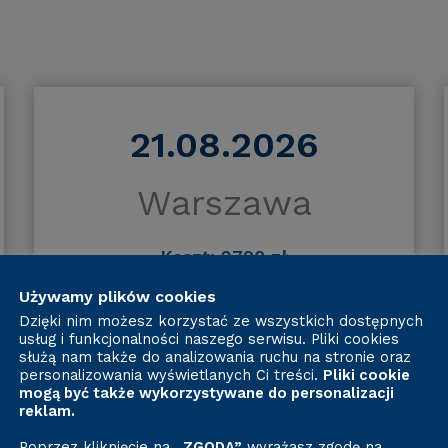
21.08.2026
Warszawa
Koszt: 2790 zł
Używamy plików cookies
ZAPISZ SIĘ
Dzięki nim możesz korzystać ze wszystkich dostępnych
usług i funkcjonalności naszego serwisu. Pliki cookies
służą nam także do analizowania ruchu na stronie oraz
personalizowania wyświetlanych Ci treści.
Pliki cookie
mogą być także wykorzystywane do personalizacji
reklam.
Poprzez kliknięcie na
„ZGODA”
wyrażasz zgodę na