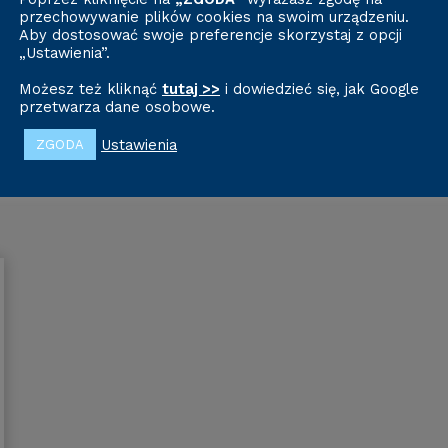
ektrycznych - umowy i o
przechowywanie plików cookies na swoim urządzeniu.
Aby dostosować swoje preferencje skorzystaj z opcji
„Ustawienia”.
Możesz też kliknąć
tutaj >>
i dowiedzieć się, jak Google
przetwarza dane osobowe.
Ustawienia
ZGODA